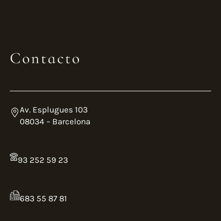
4
Contacto
Av. Esplugues 103
08034 – Barcelona
93 252 59 23
683 55 87 81