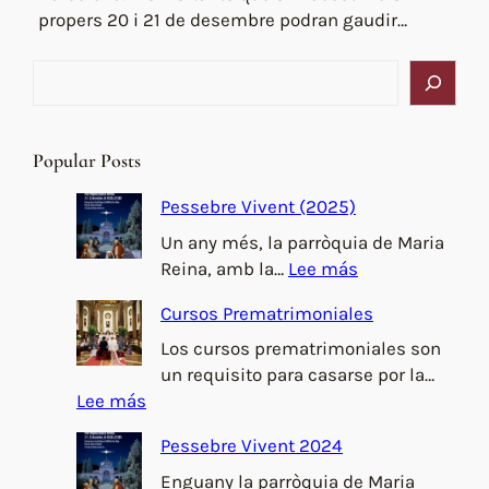
propers 20 i 21 de desembre podran gaudir…
B
u
s
c
Popular Posts
a
r
Pessebre Vivent (2025)
Un any més, la parròquia de Maria
:
Reina, amb la…
Lee más
P
Cursos Prematrimoniales
e
s
Los cursos prematrimoniales son
s
un requisito para casarse por la…
e
:
Lee más
b
C
Pessebre Vivent 2024
r
u
e
r
Enguany la parròquia de Maria