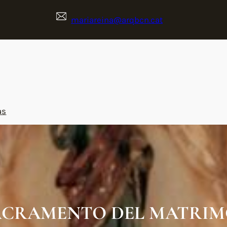
mariareina@arqbcn.cat
as
ACRAMENTO DEL MATRI