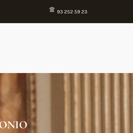
93 252 59 23
MONIO