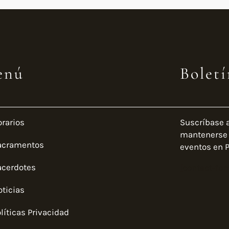
enú
Boletí
orarios
Suscríbase 
mantenerse a
acramentos
eventos en P
acerdotes
[contact-for
oticias
líticas Privacidad