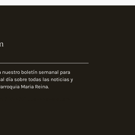
n
a nuestro boletín semanal para
l día sobre todas las noticias y
arroquia Maria Reina.
m-7 id=»70″ title=»Newsletter»]