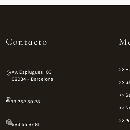
Contacto
M
>> H
Av. Esplugues 103
08034 – Barcelona
>> S
>> S
93 252 59 23
>> N
>> Po
683 55 87 81