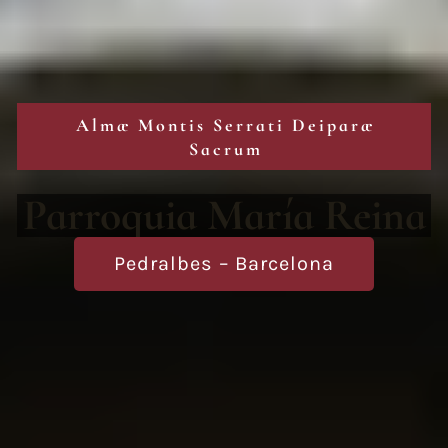
Almæ Montis Serrati Deiparæ
Sacrum
Parroquia María Reina
Pedralbes – Barcelona